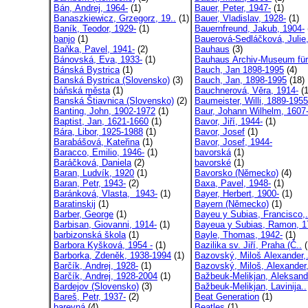
Bán, Andrej, 1964-
(1)
Bauer, Peter, 1947-
(1)
Banaszkiewicz, Grzegorz, 19..
(1)
Bauer, Vladislav, 1928-
(1)
Baník, Teodor, 1929-
(1)
Bauernfreund, Jakub, 1904-
banjo
(1)
Bauerová-Sedláčková, Julie,
Baňka, Pavel, 1941-
(2)
Bauhaus
(3)
Bánovská, Eva, 1933-
(1)
Bauhaus Archiv-Museum für
Bánská Bystrica
(1)
Bauch, Jan 1898-1995
(4)
Banská Bystrica (Slovensko)
(3)
Bauch, Jan, 1898-1995
(18)
báňská města
(1)
Bauchnerová, Věra, 1914-
(1
Banská Štiavnica (Slovensko)
(2)
Baumeister, Willi, 1889-1955
Banting, John, 1902-1972
(1)
Baur, Johann Wilhelm, 1607-
Baptist, Jan, 1621-1660
(1)
Bavor, Jiří, 1944-
(1)
Bára, Libor, 1925-1988
(1)
Bavor, Josef
(1)
Barabášová, Kateřina
(1)
Bavor, Josef, 1944-
Baracco, Emilio, 1946-
(1)
bavorská
(1)
Baráčková, Daniela
(2)
bavorské
(1)
Baran, Ludvík, 1920
(1)
Bavorsko (Německo)
(4)
Baran, Petr, 1943-
(2)
Baxa, Pavel, 1948-
(1)
Baránková, Vlasta, 1943-
(1)
Bayer, Herbert, 1900-
(1)
Baratinskij
(1)
Bayern (Německo)
(1)
Barber, George
(1)
Bayeu y Subias, Francisco,.
Barbisan, Giovanni, 1914-
(1)
Bayeua y Subias, Ramon, 1
barbizonská škola
(1)
Bayle, Thomas, 1942-
(1)
Barbora Kyšková, 1954 -
(1)
Bazilika sv. Jiří, Praha (Č..
(
Barborka, Zdeněk, 1938-1994
(1)
Bazovský, Miloš Alexander,.
Barčík, Andrej, 1928-
(1)
Bazovský, Miloš, Alexander,
Barčík, Andrej, 1928-2004
(1)
Bažbeuk-Melikjan, Aleksand
Bardejov (Slovensko)
(3)
Bažbeuk-Melikjan, Lavinija..
Bareš, Petr, 1937-
(2)
Beat Generation
(1)
barevná
(4)
Beatles
(1)