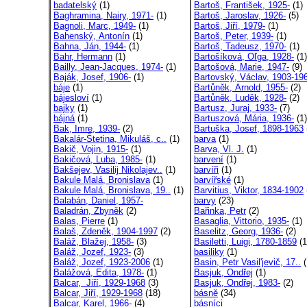
badatelský
(1)
Bartoš, František, 1925-
(1)
Baghramina, Nairy, 1971-
(1)
Bartoš, Jaroslav, 1926-
(5)
Bagnoli, Marc, 1949-
(1)
Bartoš, Jiří, 1979-
(1)
Bahenský, Antonín
(1)
Bartoš, Peter, 1939-
(1)
Bahna, Ján, 1944-
(1)
Bartoš, Tadeusz, 1970-
(1)
Bahr, Hermann
(1)
Bartošíková, Oľga, 1928-
(1)
Bailly, Jean-Jacques, 1974-
(1)
Bartošová, Marie, 1947-
(9)
Baják, Josef, 1906-
(1)
Bartovský, Václav, 1903-19
báje
(1)
Bartůněk, Arnold, 1955-
(2)
bájesloví
(1)
Bartůněk, Luděk, 1928-
(2)
bajky
(1)
Bartusz, Juraj, 1933-
(7)
bájná
(1)
Bartuszová, Mária, 1936-
(1)
Bak, Imre, 1939-
(2)
Bartuška, Josef, 1898-1963
Bakalár-Štetina, Mikuláš, c..
(1)
barva
(1)
Bakič, Vojin, 1915-
(1)
Barva, Vl. J.
(1)
Bakičová, Luba, 1985-
(1)
barvení
(1)
Bakšejev, Vasilij Nikolajev..
(1)
barvíři
(1)
Bakule Malá, Bronislava
(1)
barvířské
(1)
Bakule Malá, Bronislava, 19..
(1)
Barvitius, Viktor, 1834-1902
Balabán, Daniel, 1957-
barvy
(23)
Baladrán, Zbyněk
(2)
Bařinka, Petr
(2)
Balas, Pierre
(1)
Basaglia, Vittorio, 1935-
(1)
Balaš, Zdeněk, 1904-1997
(2)
Baselitz, Georg, 1936-
(2)
Baláž, Blažej, 1958-
(3)
Basiletti, Luigi, 1780-1859
(1
Baláž, Jozef, 1923-
(3)
basiliky
(1)
Baláž, Jozef, 1923-2006
(1)
Basin, Petr Vasil'jevič, 17..
(
Balážová, Edita, 1978-
(1)
Basjuk, Ondřej
(1)
Balcar, Jiří, 1929-1968
(3)
Basjuk, Ondřej, 1983-
(2)
Balcar, Jiří, 1929-1968
(18)
básně
(34)
Balcar, Karel, 1966-
(4)
básníci