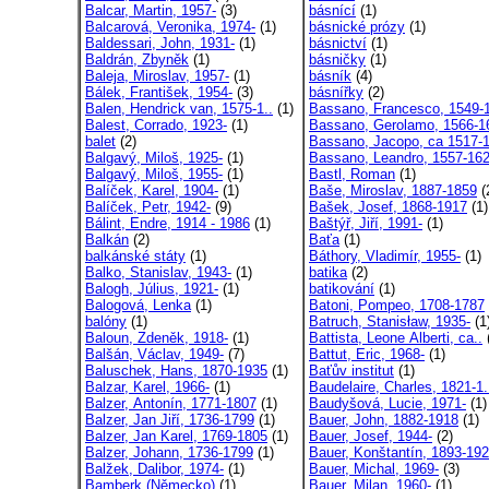
Balcar, Martin, 1957-
(3)
básnící
(1)
Balcarová, Veronika, 1974-
(1)
básnické prózy
(1)
Baldessari, John, 1931-
(1)
básnictví
(1)
Baldrán, Zbyněk
(1)
básničky
(1)
Baleja, Miroslav, 1957-
(1)
básník
(4)
Bálek, František, 1954-
(3)
básnířky
(2)
Balen, Hendrick van, 1575-1..
(1)
Bassano, Francesco, 1549-1
Balest, Corrado, 1923-
(1)
Bassano, Gerolamo, 1566-1
balet
(2)
Bassano, Jacopo, ca 1517-1
Balgavý, Miloš, 1925-
(1)
Bassano, Leandro, 1557-16
Balgavý, Miloš, 1955-
(1)
Bastl, Roman
(1)
Balíček, Karel, 1904-
(1)
Baše, Miroslav, 1887-1859
(
Balíček, Petr, 1942-
(9)
Bašek, Josef, 1868-1917
(1)
Bálint, Endre, 1914 - 1986
(1)
Baštýř, Jiří, 1991-
(1)
Balkán
(2)
Baťa
(1)
balkánské státy
(1)
Báthory, Vladimír, 1955-
(1)
Balko, Stanislav, 1943-
(1)
batika
(2)
Balogh, Július, 1921-
(1)
batikování
(1)
Balogová, Lenka
(1)
Batoni, Pompeo, 1708-1787
balóny
(1)
Batruch, Stanisław, 1935-
(1
Baloun, Zdeněk, 1918-
(1)
Battista, Leone Alberti, ca..
Balšán, Václav, 1949-
(7)
Battut, Eric, 1968-
(1)
Baluschek, Hans, 1870-1935
(1)
Baťův institut
(1)
Balzar, Karel, 1966-
(1)
Baudelaire, Charles, 1821-1.
Balzer, Antonín, 1771-1807
(1)
Baudyšová, Lucie, 1971-
(1)
Balzer, Jan Jiří, 1736-1799
(1)
Bauer, John, 1882-1918
(1)
Balzer, Jan Karel, 1769-1805
(1)
Bauer, Josef, 1944-
(2)
Balzer, Johann, 1736-1799
(1)
Bauer, Konštantín, 1893-19
Balžek, Dalibor, 1974-
(1)
Bauer, Michal, 1969-
(3)
Bamberk (Německo)
(1)
Bauer, Milan, 1960-
(1)