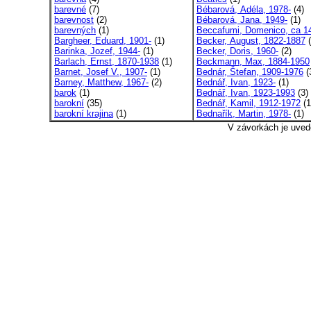
barevné
(7)
Bébarová, Adéla, 1978-
(4)
barevnost
(2)
Bébarová, Jana, 1949-
(1)
barevných
(1)
Beccafumi, Domenico, ca 14
Bargheer, Eduard, 1901-
(1)
Becker, August, 1822-1887
(
Barinka, Jozef, 1944-
(1)
Becker, Doris, 1960-
(2)
Barlach, Ernst, 1870-1938
(1)
Beckmann, Max, 1884-1950
Barnet, Josef V., 1907-
(1)
Bednár, Štefan, 1909-1976
(
Barney, Matthew, 1967-
(2)
Bednář, Ivan, 1923-
(1)
barok
(1)
Bednář, Ivan, 1923-1993
(3)
barokní
(35)
Bednář, Kamil, 1912-1972
(1
barokní krajina
(1)
Bednařík, Martin, 1978-
(1)
V závorkách je uved