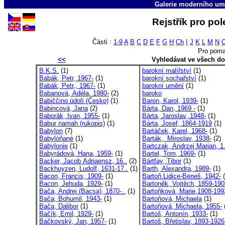
Galerie moderního um
Rejstřík pro pol
Části :
1-9
A
B
C
D
E
F
G
H
Ch
I
J
K
L
M
N
Pro poma
<<
Vyhledávat ve všech d
B.K.S.
(1)
barokní malířství
(1)
Babák, Petr, 1967-
(1)
barokní sochařství
(1)
Babák, Petr,, 1967-
(1)
barokní umění
(1)
Babanová, Adéla, 1980-
(2)
baroko
Babiččino údolí (Česko)
(1)
Baron, Karol, 1939-
(1)
Babincová, Jana
(2)
Bárta, Dan, 1969 -
(1)
Baborák, Ivan, 1955-
(1)
Bárta, Jaroslav, 1948-
(1)
Babur namah (rukopis)
(1)
Bárta, Josef, 1864-1919
(1)
Babylon
(7)
Bartáček, Karel, 1968-
(1)
Babylóňané
(1)
Barták, Miroslav, 1938-
(2)
Babylonie
(1)
Bartczak, Andrzej Marian, 1.
Babyrádová, Hana, 1959-
(1)
Bartel, Tom, 1969-
(1)
Backer, Jacob Adriaensz, 16..
(2)
Bártfay, Tibor
(1)
Backhuyzen, Ludolf, 1631-17..
(1)
Barth, Alexandra, 1989-
(1)
Bacon, Francis, 1909-
(1)
Bartoň Lidice-Beneš, 1942-
(
Bacon, Jehuda, 1929-
(1)
Bartoněk, Vojtěch, 1859-190
Bača, Andrej (Bacsa), 1870-..
(1)
Bartoňková, Marie,1908-199
Bača, Bohumil, 1943-
(1)
Bartoňová, Michaela
(1)
Bača, Dalibor
(1)
Bartoňová, Michaela, 1955-
Bačík, Emil, 1929-
(1)
Bartoš, Antonín, 1933-
(1)
Bačkovský, Jan, 1957-
(1)
Bartoš, Břetislav, 1893-1926