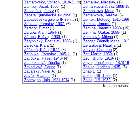
Zamarovský, Vojtěch, 1919-2..
(4)
Zemánek, Miroslav,
(1)
Zamboj, Jozef, 1960-
(1)
Zemánková, Anna, 1908-1
Zanoziński, Jerzy
(1)
Zemánková, Marie
(1)
Zaostalí (umělecká skupina)
(1)
Zemánková, Terezie
(5)
Západočeská galerie (Plzeň,..
(1)
Zemek, Metoděj, 1915-199
Zapletal, Jaroslav, 1937-
(6)
Zemina, Jaromír
(1)
Zarecor, Elmar
(1)
Zemina, Jaromír, 1930-
(19
Záruba, Alan, 1964-
(1)
Zemina, Otakar, 1899-
(1)
Záruba, Bořivoj, 1939-
(1)
Zeminová, Milena
(1)
Zárybnický, Rostislav, 1936-
(1)
Zenger, Zdeněk Maria, 1913
Zářecká, Klára
(1)
Zertsalova, Natalija
(1)
Zářecká, Klára, 1977-
(3)
Zervos, Christian
(2)
Zatloukal, Jaroslav, 1905-1..
(1)
Zet, Martin, 1959-
(1)
Zatloukal, Pavel, 1948-
(4)
Zevi, Bruno, 1918-
(1)
Zatloukalová, Zdeňka
(1)
Zeyer, Jan Angelo, 1878-1
Zavadilová, Darina
(1)
Zezula, Jindřich, 1935-
(3)
Zavarský, Valer A.
(1)
Zhao Li
(1)
Zavřel, Vlastmil
(1)
Zhibo, JIří, 1932-
(1)
Zborovjan, Julo, 1921-1974
(1)
Zhibo, Jiří, 1932-
(2)
In parentheses