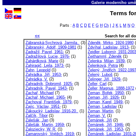
Galerie moderního umě
Terms for
Parts :
A
B
C
D
E
F
G
H
Ch
I
J
K
L
M
N
O
<<
Search for all 
Zábranská-Sychrová, Jarmila..
(3)
Zdeněk, Mirko, 1924-1980
(
Zábranský, Adolf, 1909-1981
(1)
Zdvíhal, Ladislav, 1913-
(1)
Zadražil, Pavel, 1961-
(2)
Zeidler, Lubomír, 1931-200
Zadražilová, Lucie, 1976-
(1)
Zeithamml, Zdeněk
(1)
Zahárdková, Marie
(1)
Zelenka, Milan, 1939-
(1)
Zahiragič, Lejla, 1973-
(1)
Zelenková, Petra
(4)
Zahn, Leopold
(1)
Zelený, Jindřich, 1922-199
Zahrádka, Jiří, 1953-
(2)
Zelený, Luboš
(1)
Zahrádka, V.
(2)
Zelinger, Jiří, 1929-
(1)
Zahradník, Dobromil, 1925-
(3)
Zeller, Carl
(1)
Zahradník, Pavel, 1943-
(1)
Zeller, Magnus, 1888-1972
Zachař, Michael
(7)
Zeman, Bořek, 1950-
(1)
Zachař, Michael, 1965-
(4)
Zeman, Jiří, 1926-
(1)
Zachoval, František, 1979-
(1)
Zeman, Karel, 1949-
(1)
Zajíc, Václav, 1951-
(1)
Zeman, Ladislav
(1)
Zákoucký, Ladislav, 1916-20..
(1)
Zeman, Martin,
(1)
Zalčík, Tibor
(1)
Zeman, V.
(1)
Zálešák, Jan
(3)
Zemánek, Jiří
(2)
Zálešák, Martin, 1959-
(1)
Zemánek, Jiří, 1946-
(4)
Zaloziecky, W. R.
(1)
Zemánek, Jiří, 1953-
(2)
Zamarovský, Vojtěch, 1919-
(1)
Zemánek, Ladislav, 1931-2