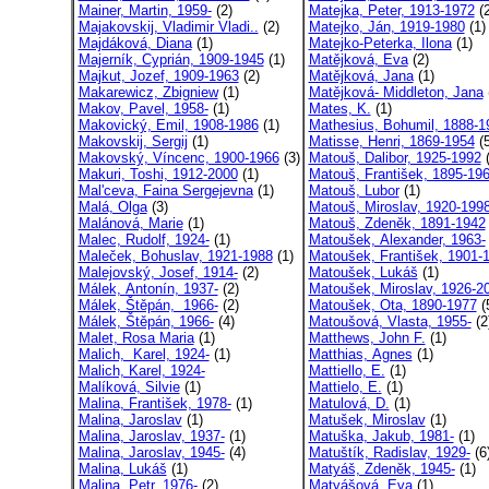
Mainer, Martin, 1959-
(2)
Matejka, Peter, 1913-1972
(2
Majakovskij, Vladimir Vladi..
(2)
Matejko, Ján, 1919-1980
(1)
Majdáková, Diana
(1)
Matejko-Peterka, Ilona
(1)
Majerník, Cyprián, 1909-1945
(1)
Matějková, Eva
(2)
Majkut, Jozef, 1909-1963
(2)
Matějková, Jana
(1)
Makarewicz, Zbigniew
(1)
Matějková- Middleton, Jana
Makov, Pavel, 1958-
(1)
Mates, K.
(1)
Makovický, Emil, 1908-1986
(1)
Mathesius, Bohumil, 1888-19
Makovskij, Sergij
(1)
Matisse, Henri, 1869-1954
(5
Makovský, Víncenc, 1900-1966
(3)
Matouš, Dalibor, 1925-1992
(
Makuri, Toshi, 1912-2000
(1)
Matouš, František, 1895-19
Mal'ceva, Faina Sergejevna
(1)
Matouš, Lubor
(1)
Malá, Olga
(3)
Matouš, Miroslav, 1920-199
Malánová, Marie
(1)
Matouš, Zdeněk, 1891-1942
Malec, Rudolf, 1924-
(1)
Matoušek, Alexander, 1963-
Maleček, Bohuslav, 1921-1988
(1)
Matoušek, František, 1901-1
Malejovský, Josef, 1914-
(2)
Matoušek, Lukáš
(1)
Málek, Antonín, 1937-
(2)
Matoušek, Miroslav, 1926-20
Málek, Štěpán, 1966-
(2)
Matoušek, Ota, 1890-1977
(
Málek, Štěpán, 1966-
(4)
Matoušová, Vlasta, 1955-
(2
Malet, Rosa Maria
(1)
Matthews, John F.
(1)
Malich, Karel, 1924-
(1)
Matthias, Agnes
(1)
Malich, Karel, 1924-
Mattiello, E.
(1)
Malíková, Silvie
(1)
Mattielo, E.
(1)
Malina, František, 1978-
(1)
Matulová, D.
(1)
Malina, Jaroslav
(1)
Matušek, Miroslav
(1)
Malina, Jaroslav, 1937-
(1)
Matuška, Jakub, 1981-
(1)
Malina, Jaroslav, 1945-
(4)
Matuštík, Radislav, 1929-
(6
Malina, Lukáš
(1)
Matyáš, Zdeněk, 1945-
(1)
Malina, Petr, 1976-
(2)
Matyášová, Eva
(1)