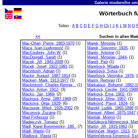
Galerie moderního um
Wörterbuch fü
Teilen :
A
B
C
D
E
F
G
H
Ch
I
J
K
L
M
N
O
<<
Suchen in allen Mate
Mac-Orlan, Pierre, 1883-1970
(1)
Marek, Miroslav
(1)
Maca, Ivan Ljudvigovič
(1)
Marek, Slavomír, 1926-
(1)
MacCoubrey, John W.
(1)
Marés, Antoine
(1)
MacDougall, Sarah
(1)
Mareš, Miroslav, 1944-
(1)
Macek, Jiří, 1941-2008
(1)
Mareš, Petr
(1)
Macek, Josef, 1922-1991
(1)
Marešová, Milada
(1)
Macintosh, Adrian
(1)
Marešová, Sylva
(1)
Macke, August, 1887-1914
(1)
Marešová, Veronika, 1976-
(
Macken, Mark, 1913-1977
(1)
Marini, Remigio
(1)
Mackintosh, Charles Rennie,..
(1)
Markalous, Bohumil, 1882-19
Macko, Anton, 1912-
(3)
Marková, Cecilie, 1911-1998
Macko, Ján, 1969-
(2)
Marková, Ema, 1902-
(1)
Macková, Anna, 1887-1969
(2)
Marková, Jiřina, 1957-
(1)
Macková, Olga, 1929-
(6)
Markovič, Pavol, 1924-
(1)
Macourek, Miloš, 1926-2002
(3)
Marold, Luděk, 1865-1898
(1
Macurová, Zuzana
(1)
Marquet, Albert, 1875-1947
(
Mad Professor
(1)
Maršák, Mojmír
(1)
Madajczyk, Tomasz
(1)
Maršáková-Němejcová, Mari
Mádl, Karel Boromejský, 185..
(7)
Martin, Jiří, 1915-1962
(1)
Mádl, Martin
(1)
Martinček, Martin, 1913-
(1)
Mádlová, Vlasta
(1)
Martinčeková-Šimerová, Est