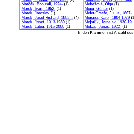
Marčák, Bohumil, 1924-
(1)
Mehešová, Olga
(1)
Marek, Ivan, 1952-
(1)
Meier, Günter
(1)
Marek, Jaroslav
(1)
Meier-Graefe, Julius, 1867-..
Marek, Josef Richard, 1883-..
(4)
Meisner, Karel, 1904-1979
(1
Marek, Josef, 1913-1980
(1)
Mejstřík, Jaroslav, 1930-19..
Marek, Lubor, 1915-2000
(1)
Mekas, Jonas, 1922-
(1)
In den Klammern ist Anzahl de