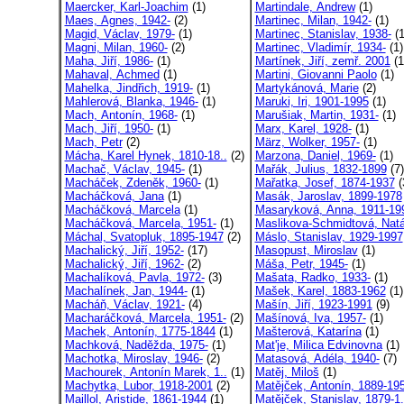
Maercker, Karl-Joachim
(1)
Martindale, Andrew
(1)
Maes, Agnes, 1942-
(2)
Martinec, Milan, 1942-
(1)
Magid, Václav, 1979-
(1)
Martinec, Stanislav, 1938-
(1
Magni, Milan, 1960-
(2)
Martinec, Vladimír, 1934-
(1)
Maha, Jiří, 1986-
(1)
Martínek, Jiří, zemř. 2001
(1
Mahaval, Achmed
(1)
Martini, Giovanni Paolo
(1)
Mahelka, Jindřich, 1919-
(1)
Martykánová, Marie
(2)
Mahlerová, Blanka, 1946-
(1)
Maruki, Iri, 1901-1995
(1)
Mach, Antonín, 1968-
(1)
Marušiak, Martin, 1931-
(1)
Mach, Jiří, 1950-
(1)
Marx, Karel, 1928-
(1)
Mach, Petr
(2)
März, Wolker, 1957-
(1)
Mácha, Karel Hynek, 1810-18..
(2)
Marzona, Daniel, 1969-
(1)
Machač, Václav, 1945-
(1)
Mařák, Julius, 1832-1899
(7)
Macháček, Zdeněk, 1960-
(1)
Mařatka, Josef, 1874-1937
(
Macháčková, Jana
(1)
Masák, Jaroslav, 1899-1978
Macháčková, Marcela
(1)
Masaryková, Anna, 1911-19
Macháčková, Marcela, 1951-
(1)
Maslikova-Schmidtová, Natá
Máchal, Svatopluk, 1895-1947
(2)
Máslo, Stanislav, 1929-1997
Machalický, Jiří, 1952-
(17)
Masopust, Miroslav
(1)
Machalický, Jiří, 1962-
(2)
Máša, Petr, 1945-
(1)
Machalíková, Pavla, 1972-
(3)
Mašata, Radko, 1933-
(1)
Machalínek, Jan, 1944-
(1)
Mašek, Karel, 1883-1962
(1)
Macháň, Václav, 1921-
(4)
Mašín, Jiří, 1923-1991
(9)
Macharáčková, Marcela, 1951-
(2)
Mašínová, Iva, 1957-
(1)
Machek, Antonín, 1775-1844
(1)
Mašterová, Katarína
(1)
Machková, Naděžda, 1975-
(1)
Mat'je, Milica Edvinovna
(1)
Machotka, Miroslav, 1946-
(2)
Matasová, Adéla, 1940-
(7)
Machourek, Antonín Marek, 1..
(1)
Matěj, Miloš
(1)
Machytka, Lubor, 1918-2001
(2)
Matějček, Antonín, 1889-19
Maillol, Aristide, 1861-1944
(1)
Matějček, Stanislav, 1879-1.