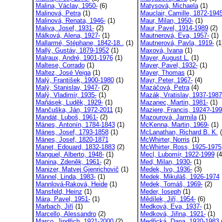
Malina, Václav, 1950-
(6)
Matysová, Michaela
(1)
Malinová, Petra
(1)
Mauclair, Camille, 1872-194
Malinová, Renata, 1946-
(1)
Maur, Milan, 1950-
(1)
Maliva, Josef, 1931-
(2)
Maur, Pavel, 1914-1989
(2)
Málková, Alena, 1927-
(1)
Mautnerová, Eva, 1957-
(1)
Mallarmé, Stéphane, 1842-18..
(1)
Mautnerová, Pavla, 1919-
(1
Mallý, Gustáv, 1879-1952
(1)
Maxová, Ivana
(1)
Malraux, André, 1901-1976
(1)
Mayer, August L.
(1)
Maltese, Corrado
(1)
Mayer, Pavel, 1932-
(1)
Maltez, José Veiga
(1)
Mayer, Thomas
(1)
Malý, František, 1900-1980
(1)
Mayr, Peter, 1967-
(4)
Malý, Stanislav, 1947-
(2)
Mazáčová, Petra
(4)
Malý, Vladimír, 1935-
(1)
Mazák, Vratislav, 1937-1987
Maňásek, Luděk, 1929-
(1)
Mazanec, Martin, 1981-
(1)
Mančuška, Ján, 1972-2011
(1)
Maziere, Francis, 1924?-19
Mandát, Luboš, 1961-
(2)
Mazourová, Jarmila
(1)
Mánes, Antonín, 1784-1843
(1)
McKenna, Martin, 1969-
(1)
Mánes, Josef, 1793-1858
(1)
McLanathan, Richard B. K.
(
Mánes, Josef, 1820-1871
McWhirter, Norris
(1)
Manet, Edouard, 1832-1883
(2)
McWhirter, Ross, 1925-1975
Manguel, Alberto, 1948-
(1)
Mecl, Lubomír, 1922-1999
(4
Manina, Zdeněk, 1961-
(2)
Med, Milan, 1930-
(1)
Manizer, Matvej Gjenrichovič
(1)
Medek, Ivo, 1936-
(3)
Männel, Linda, 1983-
(1)
Medek, Mikuláš, 1926-1974
Mannlová-Raková, Heide
(1)
Medek, Tomáš, 1969-
(2)
Mansfeld, Heinz
(1)
Meder, Ioseph
(1)
Mára, Pavel, 1951-
(1)
Mědílek, Jiří, 1954-
(6)
Marbach, Jiří
(1)
Medková, Eva, 1937-
(1)
Marcello, Alessandro
(2)
Medková, Jiřina, 1921-
(1)
Marco, Jindřich, 1921-2000
(2)
Medřická, Dana, 1920-1983
(