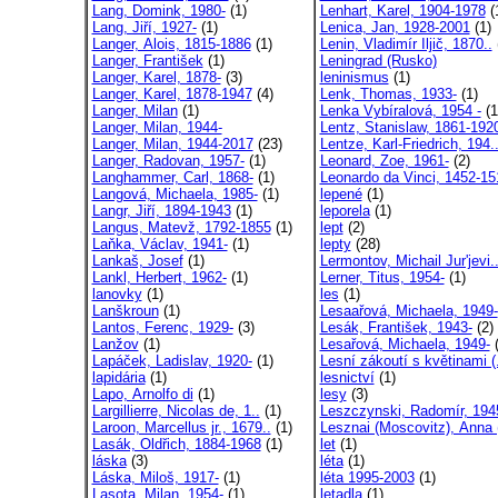
Lang, Domink, 1980-
(1)
Lenhart, Karel, 1904-1978
(
Lang, Jiří, 1927-
(1)
Lenica, Jan, 1928-2001
(1)
Langer, Alois, 1815-1886
(1)
Lenin, Vladimír Iljič, 1870..
Langer, František
(1)
Leningrad (Rusko)
Langer, Karel, 1878-
(3)
leninismus
(1)
Langer, Karel, 1878-1947
(4)
Lenk, Thomas, 1933-
(1)
Langer, Milan
(1)
Lenka Vybíralová, 1954 -
(1
Langer, Milan, 1944-
Lentz, Stanislaw, 1861-192
Langer, Milan, 1944-2017
(23)
Lentze, Karl-Friedrich, 194.
Langer, Radovan, 1957-
(1)
Leonard, Zoe, 1961-
(2)
Langhammer, Carl, 1868-
(1)
Leonardo da Vinci, 1452-15
Langová, Michaela, 1985-
(1)
lepené
(1)
Langr, Jiří, 1894-1943
(1)
leporela
(1)
Langus, Matevž, 1792-1855
(1)
lept
(2)
Laňka, Václav, 1941-
(1)
lepty
(28)
Lankaš, Josef
(1)
Lermontov, Michail Jur'jevi.
Lankl, Herbert, 1962-
(1)
Lerner, Titus, 1954-
(1)
lanovky
(1)
les
(1)
Lanškroun
(1)
Lesaařová, Michaela, 1949-
Lantos, Ferenc, 1929-
(3)
Lesák, František, 1943-
(2)
Lanžov
(1)
Lesařová, Michaela, 1949-
(
Lapáček, Ladislav, 1920-
(1)
Lesní zákoutí s květinami (.
lapidária
(1)
lesnictví
(1)
Lapo, Arnolfo di
(1)
lesy
(3)
Largillierre, Nicolas de, 1..
(1)
Leszczynski, Radomír, 194
Laroon, Marcellus jr., 1679..
(1)
Lesznai (Moscovitz), Anna (
Lasák, Oldřich, 1884-1968
(1)
let
(1)
láska
(3)
léta
(1)
Láska, Miloš, 1917-
(1)
léta 1995-2003
(1)
Lasota, Milan, 1954-
(1)
letadla
(1)