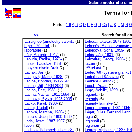
Galerie moderního umě
Terms for 
Parts :
1-9
A
B
C
D
E
F
G
H
Ch
I
J
K
L
M
N
O
<<
Search for all 
L'araignée (umělecký salon)..
(1)
Lebeda, Otakar, 1877-1901
l. pol. 20. stol.
(1)
Lebeděv, Michail Ivanovič,.
laboratoře
(1)
Lebedová, Soňa, 1959-
(9)
Lábr, Antonín, 1917-
(1)
Lebiš, Ján, 1931-
(3)
Labuda, Radim, 1976-
(2)
Lebzelter, Georg, 1966-
(1)
Lábus, Ladislav, 1951-
(2)
léčení
(1)
Labyrint divdla Drak
(2)
léčitelství
(1)
Laciak, Ján
(1)
Ledeč '68 (výstava grafiky)
Lacigová, Marie, 1928-
(2)
Ledeč nad Sázavou
(1)
Lacina, Bohdan, 1912-1971
Lednice (Česko)
(1)
Lacina, Jiří, 1934-2004
(8)
Leech, Adam
(1)
Lacina, Petr, 1988-
(1)
Lega, Achille, 1899-
(1)
Lacina, Václav, 1911-1994
(1)
legenda
(1)
Lacinová, Sylva, 1923-2005
(1)
legendy
(6)
Lacko, Karol, 1938-
(3)
legendy latinské
(1)
Lacko, Rudolf
(1)
Léger, Fernand, 1881-1955
(
Lacová, Martina, 1980-
(1)
Léger, Jules Fernand Henri,
Lacroix, Joseph, 1800-1880
(1)
legie
(3)
Lada, Josef, 1887-1957
(33)
legionáři
(3)
ladění
(1)
legionáří
(1)
Ladislav Pohrobek, uherský..
(1)
Legros, Alphonse, 1837-19