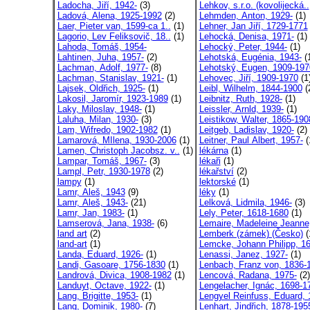
Ladocha, Jiří, 1942-
(3)
Lehkov, s.r.o. (kovolijecká..
Ladová, Alena, 1925-1992
(2)
Lehmden, Anton, 1929-
(1)
Laer, Pieter van, 1599-ca 1..
(1)
Lehner, Jan Jiří, 1729-1771
Lagorio, Lev Feliksovič, 18..
(1)
Lehocká, Denisa, 1971-
(1)
Lahoda, Tomáš, 1954-
Lehocký, Peter, 1944-
(1)
Lahtinen, Juha, 1957-
(2)
Lehotská, Eugénia, 1943-
(
Lachman, Adolf, 1977-
(8)
Lehotský, Eugen, 1909-197
Lachman, Stanislav, 1921-
(1)
Lehovec, Jiří, 1909-1970
(1
Lajsek, Oldřich, 1925-
(1)
Leibl, Wilhelm, 1844-1900
(
Lakosil, Jaromír, 1923-1989
(1)
Leibnitz, Ruth, 1928-
(1)
Laky, Miloslav, 1948-
(1)
Leissler, Arnld, 1939-
(1)
Laluha, Milan, 1930-
(3)
Leistikow, Walter, 1865-190
Lam, Wifredo, 1902-1982
(1)
Leitgeb, Ladislav, 1920-
(2)
Lamarová, MIlena, 1930-2006
(1)
Leitner, Paul Albert, 1957-
(
Lamen, Christoph Jacobsz. v..
(1)
lékárna
(1)
Lampar, Tomáš, 1967-
(3)
lékaři
(1)
Lampl, Petr, 1930-1978
(2)
lékařství
(2)
lampy
(1)
lektorské
(1)
Lamr, Aleš, 1943
(9)
léky
(1)
Lamr, Aleš, 1943-
(21)
Lelková, Lidmila, 1946-
(3)
Lamr, Jan, 1983-
(1)
Lely, Peter, 1618-1680
(1)
Lamserová, Jana, 1938-
(6)
Lemaire, Madeleine Jeanne,
land art
(2)
Lemberk (zámek) (Česko)
(
land-art
(1)
Lemcke, Johann Philipp, 16
Landa, Eduard, 1926-
(1)
Lenassi, Janez, 1927-
(1)
Landi, Gasoare, 1756-1830
(1)
Lenbach, Franz von, 1836-1
Landrová, Divica, 1908-1982
(1)
Lencová, Radana, 1975-
(2)
Landuyt, Octave, 1922-
(1)
Lengelacher, Ignác, 1698-17
Lang, Brigitte, 1953-
(1)
Lengyel Reinfuss, Eduard, 1
Lang, Dominik, 1980-
(7)
Lenhart, Jindřich, 1878-195