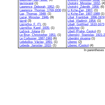
lavírované
(1)
Lhotský, Miroslav, 1932-
(4
Lawrence, Deborah, 1952-
(1)
Lhotský, Zdeněk, 1956-
(6)
Lawrence, Thomas, 1769-1830
(1)
Li Kche-Žan, 1907-
(1)
Lax, Thomas, 1948-
(1)
Li Kche-Žan, 1907-1989
(1)
Lazar, Miroslav, 1946-
(9)
Líbal, František, 1896-1974
lázně
(3)
Líbal, Vladimír, 1954-
(1)
Láznička, F. (T).
(1)
Libalt, Gottfried, 1610-1673
Láznička, Karel, 1935-
(1)
Liběchov
(1)
Lažová, Jolana
(1)
Libeň (Praha, Česko)
(1)
Le Brun, Christopher, 1951-
(1)
Libenský, Stanislav, 1921-2
Le Corbusier, 1887-1965
(6)
Liberální skupina
(1)
Lebduška, Václav, 1891-
(1)
Liberec
(2)
Lebeda, Jaroslav, 1910-
(1)
Liberec (Česko)
(4)
In parentheses