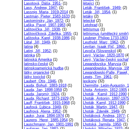
Lasotová, Dáša, 1951-
(1)
létající
(1)
Lass, Andrew, 1947-
(1)
Leták, František, 1949-
(2)
Lassnig, Maria, 1919-2014
(3)
Leták, Jiří, 1954-
(1)
Lastman, Pieter, 1583-1633
(1)
letáky
(2)
Lastomírsky, Ján, 1972-
(1)
letecké
(2)
Laška, Pavel, 1907-1983
(4)
Letohrad
(1)
Laštovička, Jiří, 1938-
(1)
lettrismus
(1)
Laštovičková, Zdeňka, 1955-
(1)
lettrismus (umělecký směr)
Laštovka, Karel, 1938-1986
(1)
Leubner, Philipp 1733-1803
Látal, Jiří, 1949-
(1)
Leuthold, Marc, 1962-
(2)
latina
(4)
Levitan, Isaak Il'jič, 1860..
(
Latini, Jiří, 1952-
(1)
Levoča (Slovensko)
(4)
latinka
(2)
Levý, Václav, 1820-1870
(4
latinská Amerika
(1)
Levý, Václav-český sochař
latinsko-české
(2)
Lewandovska, Marysia
(1)
latinskoamerická hudba
(1)
Lewandowska, Marysia, 19
látky organické
(1)
Lewandowski-Palle, Paweł, 
látky toxické
(1)
Lewis, Tim, 1961-
(1)
Laubert, Otis, 1946-
(3)
lexikony
(32)
Lauda, Bohuš, 1883-1918
(1)
Lhermitte, León-Augustin, 1
Lauda, Jan, 1898-1959
(2)
Lhota, Antonín, 1812-1905
(
Lauda, Jaromír, 1924-
(1)
Lhoták, Kamil, 1912-1990
(
Lauda, Richard, 1873-1929
(7)
Lhoták, Antonín, 1897-1975
Lauff, František, 1915-1968
(1)
Lhoták, Kamil, 1912-1990
(
Laufová, Ľubica, 1949-
(1)
Lhoták, Martin, 1947-
(1)
Laufrová, Alena, 1952-
(3)
Lhoták, Zdeněk, 1949-
(2)
Lauko, Juraj, 1894-1974
(3)
Lhotáková, Andrea, 1977-
(
Laurens, Henri, 1885-1954
(2)
Lhotáková, Renata, 1947-
(
Lauschmann, Jan, 1901-1991
(3)
Lhotská, Jarmila, 1950-
(1)
Laušman, Jan, 1882-
(1)
Lhotský, Miloslav, 1932-
(5)