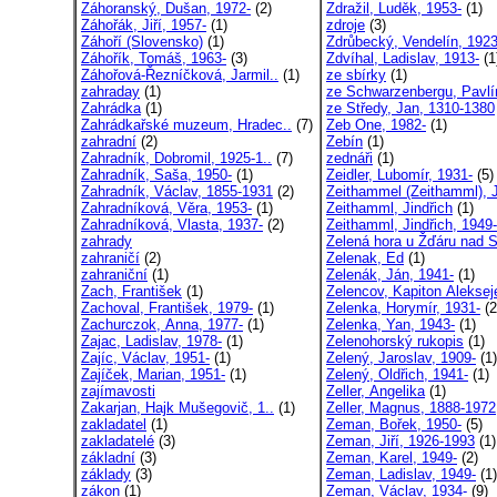
Záhoranský, Dušan, 1972-
(2)
Zdražil, Luděk, 1953-
(1)
Záhořák, Jiří, 1957-
(1)
zdroje
(3)
Záhoří (Slovensko)
(1)
Zdrůbecký, Vendelín, 1923
Záhořík, Tomáš, 1963-
(3)
Zdvíhal, Ladislav, 1913-
(1
Záhořová-Řezníčková, Jarmil..
(1)
ze sbírky
(1)
zahraday
(1)
ze Schwarzenbergu, Pavlín
Zahrádka
(1)
ze Středy, Jan, 1310-1380
Zahrádkařské muzeum, Hradec..
(7)
Zeb One, 1982-
(1)
zahradní
(2)
Zebín
(1)
Zahradník, Dobromil, 1925-1..
(7)
zednáři
(1)
Zahradník, Saša, 1950-
(1)
Zeidler, Lubomír, 1931-
(5)
Zahradník, Václav, 1855-1931
(2)
Zeithammel (Zeithamml), J
Zahradníková, Věra, 1953-
(1)
Zeithamml, Jindřich
(1)
Zahradníková, Vlasta, 1937-
(2)
Zeithamml, Jindřich, 1949-
zahrady
Zelená hora u Žďáru nad S
zahraničí
(2)
Zelenak, Ed
(1)
zahraniční
(1)
Zelenák, Ján, 1941-
(1)
Zach, František
(1)
Zelencov, Kapiton Aleksej
Zachoval, František, 1979-
(1)
Zelenka, Horymír, 1931-
(2
Zachurczok, Anna, 1977-
(1)
Zelenka, Yan, 1943-
(1)
Zajac, Ladislav, 1978-
(1)
Zelenohorský rukopis
(1)
Zajíc, Václav, 1951-
(1)
Zelený, Jaroslav, 1909-
(1)
Zajíček, Marian, 1951-
(1)
Zelený, Oldřich, 1941-
(1)
zajímavosti
Zeller, Angelika
(1)
Zakarjan, Hajk Mušegovič, 1..
(1)
Zeller, Magnus, 1888-1972
zakladatel
(1)
Zeman, Bořek, 1950-
(5)
zakladatelé
(3)
Zeman, Jiří, 1926-1993
(1)
základní
(3)
Zeman, Karel, 1949-
(2)
základy
(3)
Zeman, Ladislav, 1949-
(1)
zákon
(1)
Zeman, Václav, 1934-
(9)