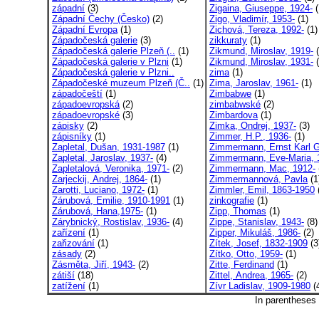
západní
(3)
Zigaina, Giuseppe, 1924-
(
Západní Čechy (Česko)
(2)
Zigo, Vladimír, 1953-
(1)
Západní Evropa
(1)
Zichová, Tereza, 1992-
(1)
Západočeská galerie
(3)
zikkuraty
(1)
Západočeská galerie Plzeň (..
(1)
Zikmund, Miroslav, 1919-
(
Západočeská galerie v Plzni
(1)
Zikmund, Miroslav, 1931-
(
Západočeská galerie v Plzni..
zima
(1)
Západočeské muzeum Plzeň (Č..
(1)
Zima, Jaroslav, 1961-
(1)
západočeští
(1)
Zimbabwe
(1)
západoevropská
(2)
zimbabwské
(2)
západoevropské
(3)
Zimbardova
(1)
zápisky
(2)
Zimka, Ondrej, 1937-
(3)
zápisníky
(1)
Zimmer, H.P., 1936-
(1)
Zapletal, Dušan, 1931-1987
(1)
Zimmermann, Ernst Karl G
Zapletal, Jaroslav, 1937-
(4)
Zimmermann, Eve-Maria, 
Zapletalová, Veronika, 1971-
(2)
Zimmermann, Mac, 1912-
Zarjeckij, Andrej, 1864-
(1)
Zimmermannová, Pavla
(1
Zarotti, Luciano, 1972-
(1)
Zimmler, Emil, 1863-1950
Zárubová, Emilie, 1910-1991
(1)
zinkografie
(1)
Zárubová, Hana,1975-
(1)
Zipp, Thomas
(1)
Zárybnický, Rostislav, 1936-
(4)
Zippe, Stanislav, 1943-
(8)
zařízení
(1)
Zipper, Mikuláš, 1986-
(2)
zařizování
(1)
Zítek, Josef, 1832-1909
(3
zásady
(2)
Zítko, Otto, 1959-
(1)
Zásměta, Jiří, 1943-
(2)
Zitte, Ferdinand
(1)
zátiší
(18)
Zittel, Andrea, 1965-
(2)
zatížení
(1)
Zívr Ladislav, 1909-1980
(
In parentheses