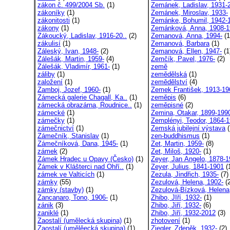
zákon č. 499/2004 Sb.
(1)
Zemánek, Ladislav, 1931-
zákoníky
(1)
Zemánek, Miroslav, 1933-
zákonitosti
(1)
Zemánke, Bohumil, 1942-
zákony
(1)
Zemánková, Anna, 1908-1
Zákoucký, Ladislav, 1916-20..
(2)
Zemanová, Anna, 1994-
(1
zákulisí
(1)
Zemanová, Barbara
(1)
Záleský, Ivan, 1948-
(2)
Zemanová, Ellen, 1947-
(1
Zálešák, Martin, 1959-
(4)
Zemčík, Pavel, 1976-
(2)
Zálešák, Vladimír, 1961-
(1)
země
záliby
(1)
zemědělská
(1)
založení
(1)
zemědělství
(4)
Zamboj, Jozef, 1960-
(1)
Zemek František, 1913-19
Zámecká galerie Chagall, Ka..
(1)
zeměpis
(6)
zámecká obrazárna, Roudnice..
(1)
zeměpisné
(2)
zámecké
(1)
Zemina, Otakar, 1899-199
zámečky
(1)
Zemplényi, Teodor, 1864-
zámečnictví
(1)
Zemská jubilejní výstava
(
Zámečník, Stanislav
(1)
zen-buddhismus
(1)
Zámečníková, Dana, 1945-
(1)
Zet, Martin, 1959-
(8)
zámek
(2)
Zet, Miloš, 1920-
(1)
Zámek Hradec u Opavy (Česko)
(1)
Zeyer, Jan Angelo, 1878-
Zámek v Klášterci nad Ohří..
(1)
Zeyer, Julius, 1841-1901
(
zámek ve Valticích
(1)
Zezula, Jindřich, 1935-
(7)
zámky
(55)
Zezulová, Helena, 1902-
(2
zámky (stavby)
(1)
Zezulová-Bízková, Helena,
Zancanaro, Tono, 1906-
(1)
Zhibo, JIří, 1932-
(1)
zánik
(3)
Zhibo, Jiří, 1932-
(6)
zaniklé
(1)
Zhibo, Jiří, 1932-2012
(3)
Zaostalí (umělecká skupina)
(1)
zhotovení
(1)
Zaostalí (umělěecká skupina)
(1)
Ziegler, Zdeněk, 1932-
(2)