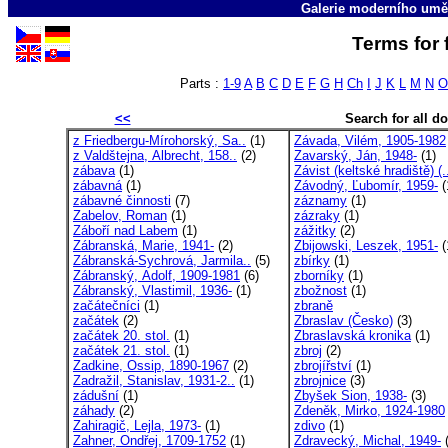
Galerie moderního umě
Terms for 
Parts :
1-9
A
B
C
D
E
F
G
H
Ch
I
J
K
L
M
N
O
<<
Search for all 
z Friedbergu-Mírohorský, Sa..
(1)
Závada, Vilém, 1905-1982
z Valdštejna, Albrecht, 158..
(2)
Zavarský, Ján, 1948-
(1)
zábava
(1)
Závist (keltské hradiště) (.
zábavná
(1)
Závodný, Ľubomír, 1959-
(
zábavné činnosti
(7)
záznamy
(1)
Zabelov, Roman
(1)
zázraky
(1)
Záboří nad Labem
(1)
zážitky
(2)
Zábranská, Marie, 1941-
(2)
Zbijowski, Leszek, 1951-
(
Zábranská-Sychrová, Jarmila..
(5)
zbírky
(1)
Zábranský, Adolf, 1909-1981
(6)
zborníky
(1)
Zábranský, Vlastimil, 1936-
(1)
zbožnost
(1)
začátečníci
(1)
zbraně
začátek
(2)
Zbraslav (Česko)
(3)
začátek 20. stol.
(1)
Zbraslavská kronika
(1)
začátek 21. stol.
(1)
zbroj
(2)
Zadkine, Ossip, 1890-1967
(2)
zbrojířství
(1)
Zadražil, Stanislav, 1931-2..
(1)
zbrojnice
(3)
zádušní
(1)
Zbyšek Sion, 1938-
(3)
záhady
(2)
Zdeněk, Mirko, 1924-1980
Zahiragič, Lejla, 1973-
(1)
zdivo
(1)
Zahner, Ondřej, 1709-1752
(1)
Zdravecký, Michal, 1949-
(